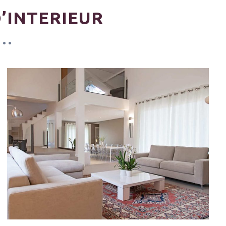
’INTERIEUR
R…