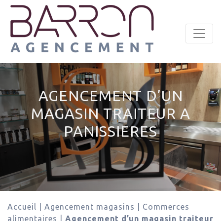
Panneau de gestion des cookies
AGENCEMENT D’UN
MAGASIN TRAITEUR A
PANISSIERES
Accueil
|
Agencement magasins
|
Commerces
alimentaires
|
Agencement d’un magasin traiteur